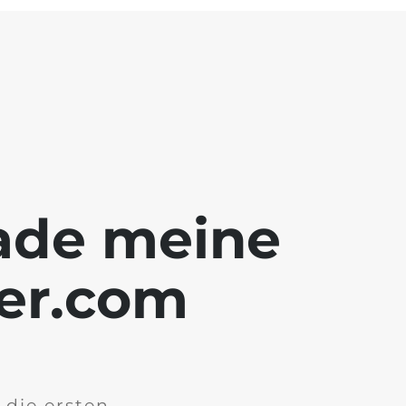
rade meine
ler.com
 die ersten