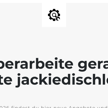
 überarbeite ge
e jackiedisch
026 findest du hier neue Angebote und